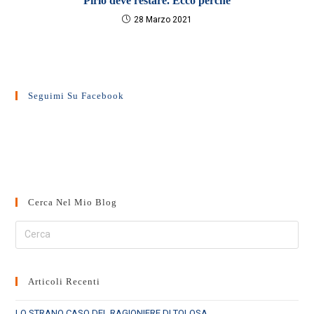
Pirlo deve restare. Ecco perché
28 Marzo 2021
Seguimi Su Facebook
Cerca Nel Mio Blog
Cerca
nel
sito
web
Articoli Recenti
LO STRANO CASO DEL RAGIONIERE DI TOLOSA