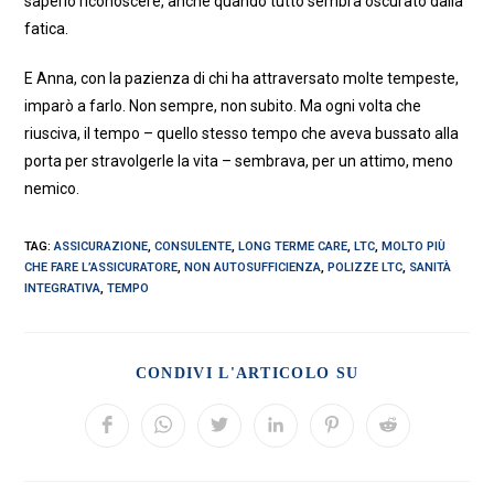
saperlo riconoscere, anche quando tutto sembra oscurato dalla
fatica.
E Anna, con la pazienza di chi ha attraversato molte tempeste,
imparò a farlo. Non sempre, non subito. Ma ogni volta che
riusciva, il tempo – quello stesso tempo che aveva bussato alla
porta per stravolgerle la vita – sembrava, per un attimo, meno
nemico.
TAG:
ASSICURAZIONE
,
CONSULENTE
,
LONG TERME CARE
,
LTC
,
MOLTO PIÙ
CHE FARE L’ASSICURATORE
,
NON AUTOSUFFICIENZA
,
POLIZZE LTC
,
SANITÀ
INTEGRATIVA
,
TEMPO
SHARE
CONDIVI L'ARTICOLO SU
THIS
CONTENT
Opens
Opens
Opens
Opens
Opens
Opens
in
in
in
in
in
in
a
a
a
a
a
a
new
new
new
new
new
new
window
window
window
window
window
window