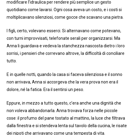
modificare l’idraulica per rendere più semplice un gesto
quotidiano come lavarsi. Ogni cosa aveva un costo, e i costi si
moltiplicavano silenziosi, come gocce che scavano una pietra.
I figli, certo, volevano esserci. Si alternavano come potevano,
con turni improvvisati, telefonate serali per organizzarsi. Ma
Anna li guardava e vedeva la stanchezza nascosta dietro i loro
sorrisi, i pensieri che correvano altrove, la difficoltà di conciliare
tutto.
E in quelle notti, quando la casa si faceva silenziosa e il sonno
non arrivava, Anna si accorgeva che la vera prova non era il
dolore, né la fatica. Era il sentirsi un peso.
Eppure, in mezzo a tutto questo, c’era anche una dignità che
non voleva abbandonarla. Anna trovava forza nelle piccole
cose: il profumo del pane tostato al mattino, la luce che filtrava
dalla finestra e si stendeva lenta sul tavolo della cucina, le risate
dei nipoti che arrivavano come una tempesta di vita.