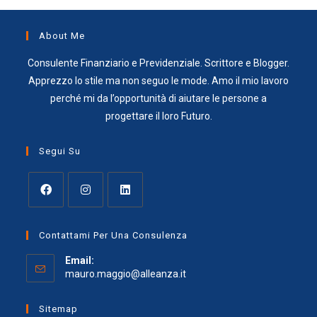
About Me
Consulente Finanziario e Previdenziale. Scrittore e Blogger.
Apprezzo lo stile ma non seguo le mode. Amo il mio lavoro
perché mi da l’opportunità di aiutare le persone a
progettare il loro Futuro.
Segui Su
Opens
Opens
Opens
in
in
in
Contattami Per Una Consulenza
a
a
a
Email:
new
new
new
Opens
mauro.maggio@alleanza.it
tab
tab
tab
in
your
Sitemap
application