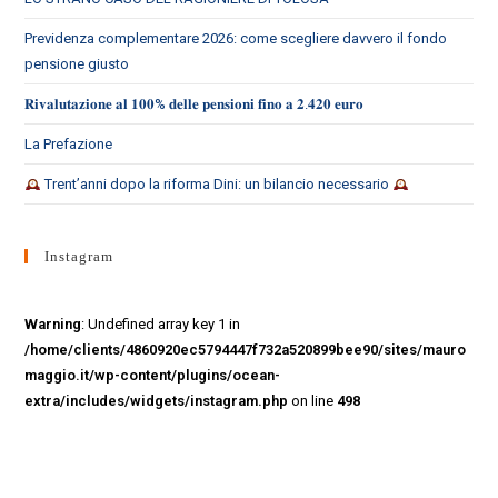
Previdenza complementare 2026: come scegliere davvero il fondo
pensione giusto
𝐑𝐢𝐯𝐚𝐥𝐮𝐭𝐚𝐳𝐢𝐨𝐧𝐞 𝐚𝐥 𝟏𝟎𝟎% 𝐝𝐞𝐥𝐥𝐞 𝐩𝐞𝐧𝐬𝐢𝐨𝐧𝐢 𝐟𝐢𝐧𝐨 𝐚 𝟐.𝟒𝟐𝟎 𝐞𝐮𝐫𝐨
La Prefazione
Trent’anni dopo la riforma Dini: un bilancio necessario
Instagram
Warning
: Undefined array key 1 in
/home/clients/4860920ec5794447f732a520899bee90/sites/mauro
maggio.it/wp-content/plugins/ocean-
extra/includes/widgets/instagram.php
on line
498