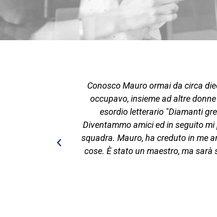
o mio breve
Conosco Mauro ormai da circa dieci
urativo che
occupavo, insieme ad altre donne 
 gourmet. E’
esordio letterario "Diamanti grez
ione che ti ha
Diventammo amici ed in seguito mi pr
squadra. Mauro, ha creduto in me an
cose. È stato un maestro, ma sarà 