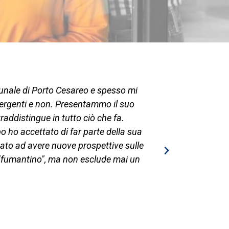
munale di Porto Cesareo e spesso mi
Beh, che dire
mergenti e non. Presentammo il suo
una decina d
traddistingue in tutto ciò che fa.
molto più di 
o ho accettato di far parte della sua
intercettar
ato ad avere nuove prospettive sulle
 "fumantino", ma non esclude mai un