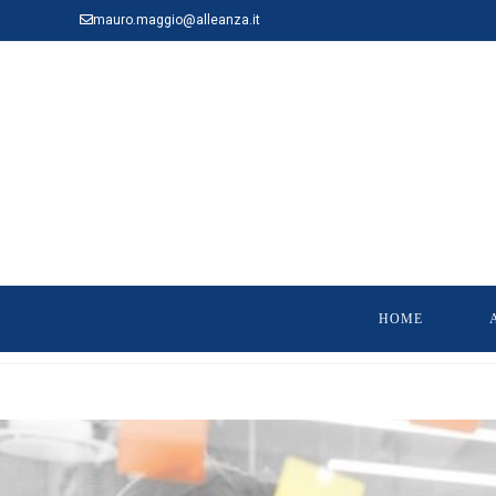
mauro.maggio@alleanza.it
HOME