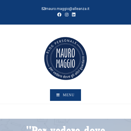
mauro.maggio@alleanza.it
MENU
"Per vedere dove