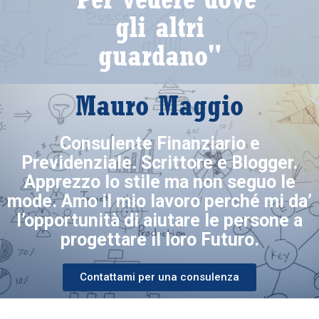
gli altri
guardano"
Mauro Maggio
Consulente Finanziario e
Previdenziale. Scrittore e Blogger.
Apprezzo lo stile ma non seguo le
mode. Amo il mio lavoro perché mi da’
l’opportunità di aiutare le persone a
progettare il loro Futuro.
Contattami per una consulenza