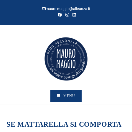
Salta
mauro.maggio@alleanza.it
al
contenuto
MENU
SE MATTARELLA SI COMPORTA