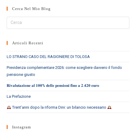
Cerca Nel Mio Blog
Cerca
nel
sito
web
Articoli Recenti
LO STRANO CASO DEL RAGIONIERE DI TOLOSA
Previdenza complementare 2026: come scegliere davvero il fondo
pensione giusto
𝐑𝐢𝐯𝐚𝐥𝐮𝐭𝐚𝐳𝐢𝐨𝐧𝐞 𝐚𝐥 𝟏𝟎𝟎% 𝐝𝐞𝐥𝐥𝐞 𝐩𝐞𝐧𝐬𝐢𝐨𝐧𝐢 𝐟𝐢𝐧𝐨 𝐚 𝟐.𝟒𝟐𝟎 𝐞𝐮𝐫𝐨
La Prefazione
Trent’anni dopo la riforma Dini: un bilancio necessario
Instagram