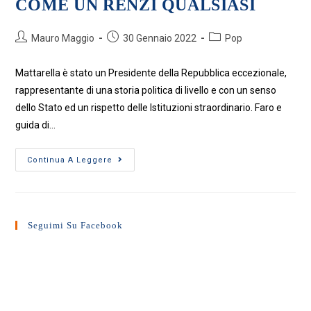
COME UN RENZI QUALSIASI
Autore
Articolo
Categoria
Mauro Maggio
30 Gennaio 2022
Pop
dell'articolo:
pubblicato:
dell'articolo:
Mattarella è stato un Presidente della Repubblica eccezionale,
rappresentante di una storia politica di livello e con un senso
dello Stato ed un rispetto delle Istituzioni straordinario. Faro e
guida di…
SE
Continua A Leggere
MATTARELLA
SI
COMPORTA
COME
UN
RENZI
Seguimi Su Facebook
QUALSIASI