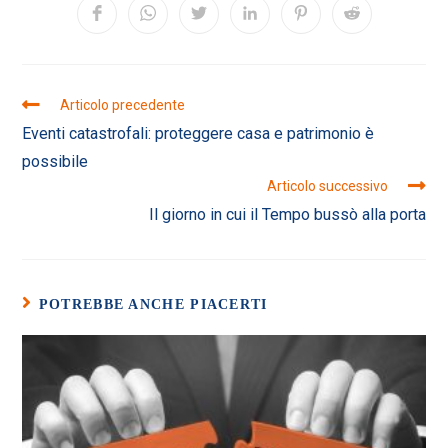
Opens
Opens
Opens
Opens
Opens
Opens
in
in
in
in
in
in
a
a
a
a
a
a
new
new
new
new
new
new
window
window
window
window
window
window
Leggi
Articolo precedente
altri
Eventi catastrofali: proteggere casa e patrimonio è
articoli
possibile
Articolo successivo
Il giorno in cui il Tempo bussò alla porta
POTREBBE ANCHE PIACERTI