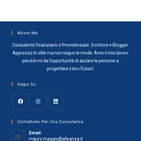
About Me
Consulente Finanziario e Previdenziale. Scrittore e Blogger.
Apprezzo lo stile ma non seguo le mode. Amo il mio lavoro
perché mi da l’opportunità di aiutare le persone a
progettare il loro Futuro.
Segui Su
Opens
Opens
Opens
in
in
in
Contattami Per Una Consulenza
a
a
a
Email:
new
new
new
Opens
mauro.maggio@alleanza.it