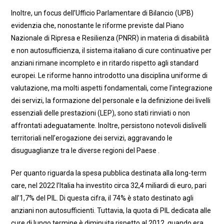
Inoltre, un focus dell’Ufficio Parlamentare di Bilancio (UPB)
evidenzia che, nonostante le riforme previste dal Piano
Nazionale di Ripresa e Resilienza (PNRR) in materia di disabilità
e non autosufficienza, il sistema italiano di cure continuative per
anziani rimane incompleto e in ritardo rispetto agli standard
europei. Le riforme hanno introdotto una disciplina uniforme di
valutazione, ma molti aspetti fondamentali, come l’integrazione
dei servizi, la formazione del personale e la definizione dei livelli
essenziali delle prestazioni (LEP), sono stati rinviati o non
affrontati adeguatamente. Inoltre, persistono notevoli dislivelli
territoriali nell’erogazione dei servizi, aggravando le
disuguaglianze tra le diverse regioni del Paese .
Per quanto riguarda la spesa pubblica destinata alla long-term
care, nel 2022 l’Italia ha investito circa 32,4 miliardi di euro, pari
all’1,7% del PIL. Di questa cifra, il 74% è stato destinato agli
anziani non autosufficienti. Tuttavia, la quota di PIL dedicata alle
cure di lungo termine è diminuita rispetto al 2012, quando era