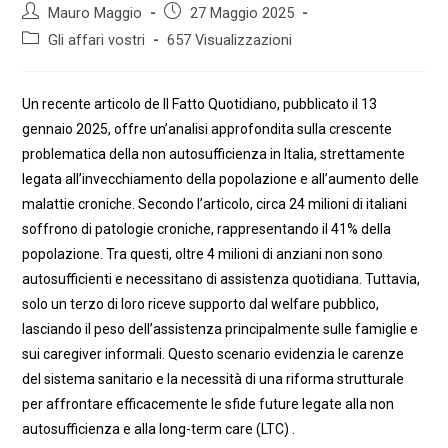
Autore
Articolo
Mauro Maggio
27 Maggio 2025
dell'articolo:
pubblicato:
Categoria
Gli affari vostri
657 Visualizzazioni
dell'articolo:
Un recente articolo de Il Fatto Quotidiano, pubblicato il 13
gennaio 2025, offre un’analisi approfondita sulla crescente
problematica della non autosufficienza in Italia, strettamente
legata all’invecchiamento della popolazione e all’aumento delle
malattie croniche. Secondo l’articolo, circa 24 milioni di italiani
soffrono di patologie croniche, rappresentando il 41% della
popolazione. Tra questi, oltre 4 milioni di anziani non sono
autosufficienti e necessitano di assistenza quotidiana. Tuttavia,
solo un terzo di loro riceve supporto dal welfare pubblico,
lasciando il peso dell’assistenza principalmente sulle famiglie e
sui caregiver informali. Questo scenario evidenzia le carenze
del sistema sanitario e la necessità di una riforma strutturale
per affrontare efficacemente le sfide future legate alla non
autosufficienza e alla long-term care (LTC) .