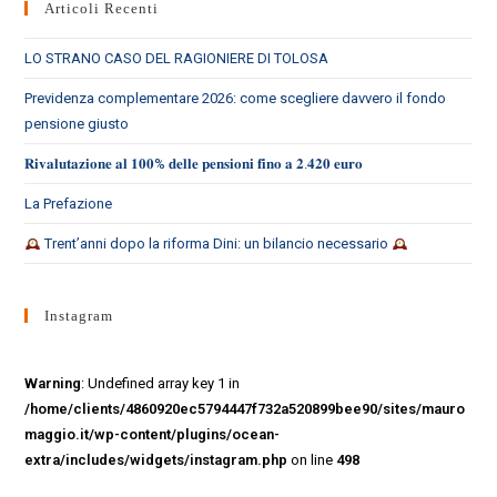
web
Articoli Recenti
LO STRANO CASO DEL RAGIONIERE DI TOLOSA
Previdenza complementare 2026: come scegliere davvero il fondo
pensione giusto
𝐑𝐢𝐯𝐚𝐥𝐮𝐭𝐚𝐳𝐢𝐨𝐧𝐞 𝐚𝐥 𝟏𝟎𝟎% 𝐝𝐞𝐥𝐥𝐞 𝐩𝐞𝐧𝐬𝐢𝐨𝐧𝐢 𝐟𝐢𝐧𝐨 𝐚 𝟐.𝟒𝟐𝟎 𝐞𝐮𝐫𝐨
La Prefazione
Trent’anni dopo la riforma Dini: un bilancio necessario
Instagram
Warning
: Undefined array key 1 in
/home/clients/4860920ec5794447f732a520899bee90/sites/mauro
maggio.it/wp-content/plugins/ocean-
extra/includes/widgets/instagram.php
on line
498