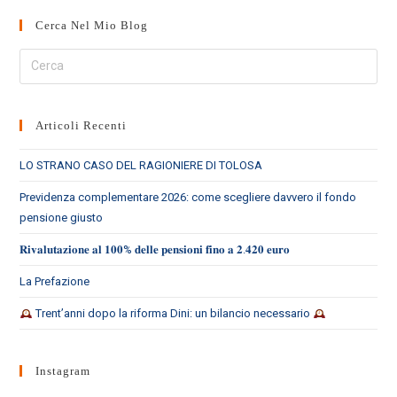
Cerca Nel Mio Blog
Cerca
nel
sito
web
Articoli Recenti
LO STRANO CASO DEL RAGIONIERE DI TOLOSA
Previdenza complementare 2026: come scegliere davvero il fondo
pensione giusto
𝐑𝐢𝐯𝐚𝐥𝐮𝐭𝐚𝐳𝐢𝐨𝐧𝐞 𝐚𝐥 𝟏𝟎𝟎% 𝐝𝐞𝐥𝐥𝐞 𝐩𝐞𝐧𝐬𝐢𝐨𝐧𝐢 𝐟𝐢𝐧𝐨 𝐚 𝟐.𝟒𝟐𝟎 𝐞𝐮𝐫𝐨
La Prefazione
Trent’anni dopo la riforma Dini: un bilancio necessario
Instagram