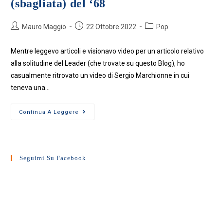
(sbagliata) del ‘68
Autore
Articolo
Categoria
Mauro Maggio
22 Ottobre 2022
Pop
dell'articolo:
pubblicato:
dell'articolo:
Mentre leggevo articoli e visionavo video per un articolo relativo
alla solitudine del Leader (che trovate su questo Blog), ho
casualmente ritrovato un video di Sergio Marchionne in cui
teneva una…
Sergio
Continua A Leggere
Marchionne
E
L’eredità
(sbagliata)
Del
‘68
Seguimi Su Facebook