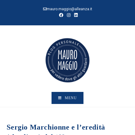
Salta
mauro.maggio@alleanza.it
al
contenuto
MENU
Sergio Marchionne e l’eredità